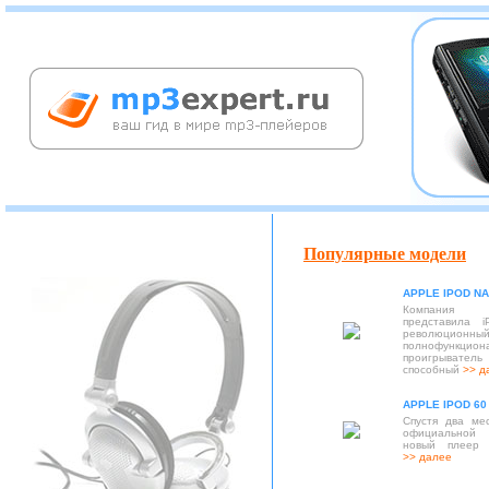
Популярные модели
APPLE IPOD NA
Компания
представила i
революционны
полнофункцион
проигрывате
способный
>> д
APPLE IPOD 60
Спустя два ме
официальной
новый плеер 
>> далее